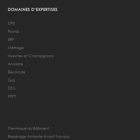
DOMAINES D’EXPERTISES
DPE
Plomb
ERP
Métrage
Insectes et Champignons
Amiante
Éléctricité
Gaz
DTG
PPPT
Thermique du Bâtiment
Repérage Amiante Avant Travaux