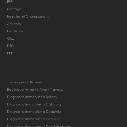
ERP
Métrage
Insectes et Champignons
Amiante
Éléctricité
Gaz
DTG
PPPT
Thermique du Bâtiment
Repérage Amiante Avant Travaux
Diagnostic Immobilier à Bernay
Diagnostic Immobilier à Cabourg
Diagnostic Immobilier à Deauville
Diagnostic Immobilier à Honfleur
Diagnostic Immobilier à Pont L’évêque