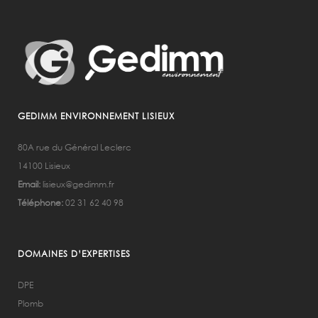
GEDIMM ENVIRONNEMENT LISIEUX
80A rue du Général Leclerc
14100 Lisieux
Email:
lisieux@gedimm.fr
Téléphone:
02 31 62 40 98
DOMAINES D’EXPERTISES
DPE
Plomb