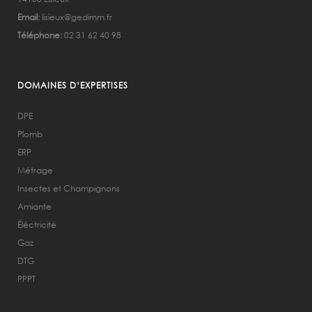
Email:
lisieux@gedimm.fr
Téléphone:
02 31 62 40 98
DOMAINES D’EXPERTISES
DPE
Plomb
ERP
Métrage
Insectes et Champignons
Amiante
Éléctricité
Gaz
DTG
PPPT