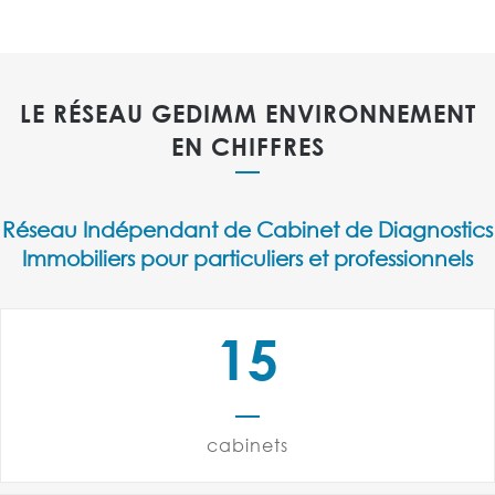
0
LE RÉSEAU GEDIMM ENVIRONNEMENT
1
EN CHIFFRES
2
3
Réseau Indépendant de Cabinet de Diagnostics
0
Immobiliers pour particuliers et professionnels
0
4
1
1
5
2
3
0
cabinets
0
4